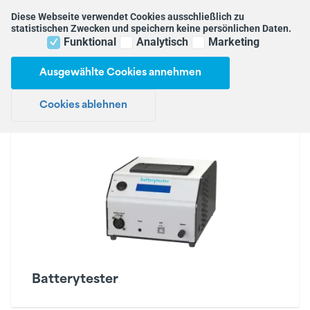
Testen in 3 Schritten
Diese Webseite verwendet Cookies ausschließlich zu
statistischen Zwecken und speichern keine persönlichen Daten.
Funktional
Analytisch
Marketing
Zurück zu
Webshop
Home
Webshop
Webshop
allen
Ausgewählte Cookies annehmen
Webshop
Kategorien
Kabel &
Webshop
Adapter
Cookies ablehnen
Batterytester
E-Bike
Akkus
Kabel &
Adapter
Universelle
Testkabel
Kabel &
Adapter
Garten
Produkten
Kabel &
Adapter
Medizinische
Batterytester
Produkte