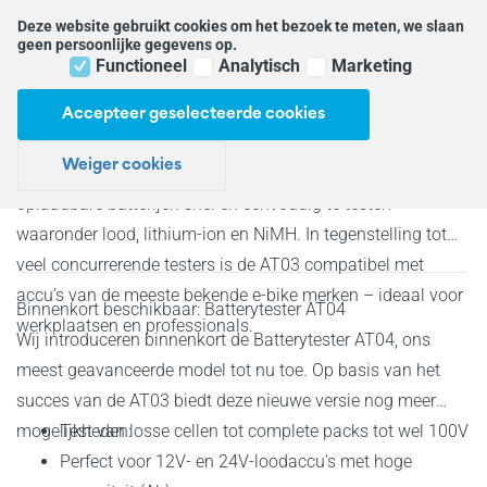
Testen in 3 stappen
Deze website gebruikt cookies om het bezoek te meten, we slaan
geen persoonlijke gegevens op.
Functioneel
Analytisch
Marketing
Terug naar
Webshop
Home
Webshop
Batterytester
Webshop
alle
Accepteer geselecteerde cookies
Batterytester
categorieën
Kabels &
Webshop
Adapters
Weiger cookies
De Batterytester AT03 maakt het mogelijk om de meeste
Batterytester
e-bike
oplaadbare batterijen snel en eenvoudig te testen –
accu's
Kabels &
waaronder lood, lithium-ion en NiMH. In tegenstelling tot
Adapters
Universele
testkabels
veel concurrerende testers is de AT03 compatibel met
Kabels &
accu’s van de meeste bekende e-bike merken – ideaal voor
Binnenkort beschikbaar: Batterytester AT04
Adapters
werkplaatsen en professionals.
Tuingereedschap
Wij introduceren binnenkort de Batterytester AT04, ons
Kabels &
meest geavanceerde model tot nu toe. Op basis van het
Adapters
succes van de AT03 biedt deze nieuwe versie nog meer
medische
apparatuur
mogelijkheden:
Test van losse cellen tot complete packs tot wel 100V
Perfect voor 12V- en 24V-loodaccu's met hoge