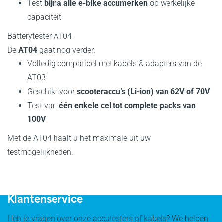
Test
bijna alle e-bike accumerken
op werkelijke
capaciteit
Batterytester AT04
De
AT04
gaat nog verder.
Volledig compatibel met kabels & adapters van de
AT03
Geschikt voor
scooteraccu’s (Li-ion) van 62V of 70V
Test van
één enkele cel tot complete packs van
100V
Met de AT04 haalt u het maximale uit uw
testmogelijkheden.
Testen in 3 stappen
Klantenservice
Heb je vragen over onze accutesters of kabels? We helpen